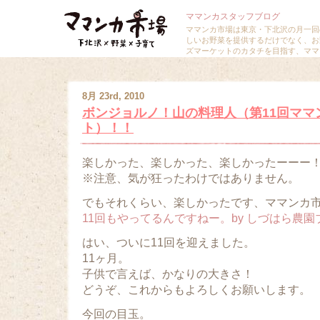
ママンカスタッフブログ
ママンカ市場は東京・下北沢の月一回
しいお野菜を提供するだけでなく、お
ズマーケットのカタチを目指す、ママ
8月 23rd, 2010
ボンジョルノ！山の料理人（第11回ママ
ト）！！
楽しかった、楽しかった、楽しかったーーー
※注意、気が狂ったわけではありません。
でもそれくらい、楽しかったです、ママンカ市場v
11回もやってるんですねー。by しづはら農
はい、ついに11回を迎えました。
11ヶ月。
子供で言えば、かなりの大きさ！
どうぞ、これからもよろしくお願いします。
今回の目玉。