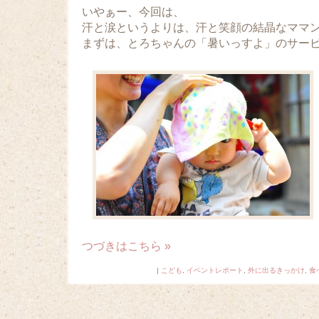
いやぁー、今回は、
汗と涙というよりは、汗と笑顔の結晶なママ
まずは、とろちゃんの「暑いっすよ」のサー
つづきはこちら »
|
こども
,
イベントレポート
,
外に出るきっかけ
,
食