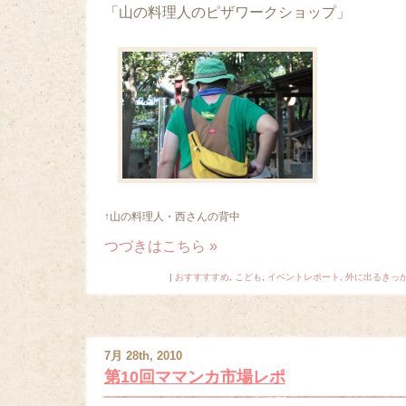
「山の料理人のピザワークショップ」
↑山の料理人・西さんの背中
つづきはこちら »
|
おすすすすめ
,
こども
,
イベントレポート
,
外に出るきっ
7月 28th, 2010
第10回ママンカ市場レポ