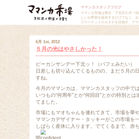
ママンカスタッフブログ
ママンカ市場は東京・下北沢の月一回
しいお野菜を提供するだけでなく、お
ズマーケットのカタチを目指す、ママ
6月 1st, 2012
５月の光はやさしかった！
ピーカンサンデー下北ッ！（パフェみたい）
日差しも切り込んでくるものの、まだ５月の
すね。
今月のママンカは、ママンカスタッフの中で
いつもの“何周年”とか“何回目”とかの特別と
てました。
市場にもマオちゃんを連れてきて、市場を華
ママンカデザイナー・タッキーがこの市場を
しばらく産休に入ります。でてくるまで、赤
間