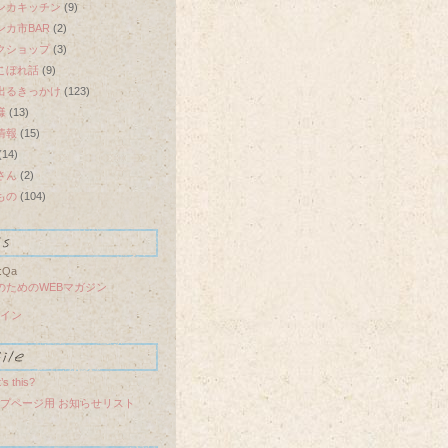
ンカキッチン
(9)
ンカ市BAR
(2)
クショップ
(3)
こぼれ話
(9)
出るきっかけ
(123)
様
(13)
情報
(15)
(14)
さん
(2)
もの
(104)
:Qa
のためのWEBマガジン
イン
’s this?
プページ用 お知らせリスト