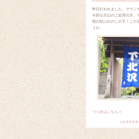
昨日行われました、ママン
今回も沢山のご近所の方、
初の顔ぶれのこの子！この
うか。
つづきはこちら »
|
おすすすす