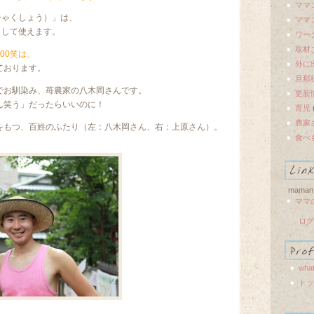
ママ
ひゃくしょう）」は、
ママ
として使えます。
ワー
取材
00笑は、
外に
ております。
旦那
でお馴染み、苺農家の八木岡さんです。
更新
ん笑う」だったらいいのに！
育児
農家
をもつ、百姓のふたり（左：八木岡さん、右：上原さん）。
食べ
maman
ママ
ログ
what
トッ