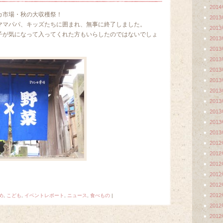
201
カ市場・秋の大収穫祭！
201
ママパパ、キッズたちに囲まれ、無事に終了しました。
201
子が気になって入ってくれた方もいらしたのではないでしょ
201
201
201
201
201
201
201
201
201
201
201
201
201
201
201
201
め
,
こども
,
イベントレポート
,
ニュース
,
食べもの
|
201
201