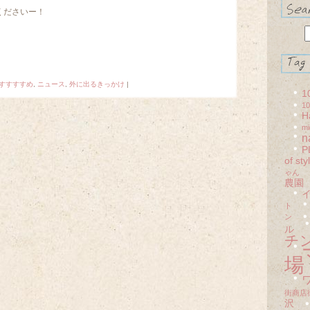
くださいー！
すすすすめ
,
ニュース
,
外に出るきっかけ
|
1
1
H
mi
n
P
of sty
ゃん
農園
ト
ン
ル
チ
場
街商店
沢