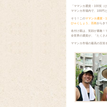
「ママンカ通貨・100笑（
ママンカ市場内で、100円
そう！この
ママンカ通貨・1
ひゃくしょう、百姓
からき
名付け親は、笑顔が素敵！
全世界の通貨が、「たくさ
ママンカ市場の最高の百笑