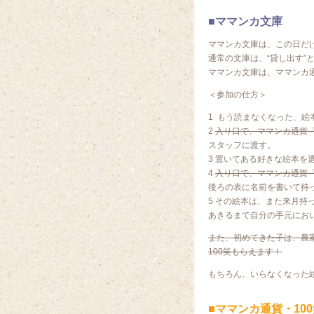
■ママンカ文庫
ママンカ文庫は、この日だ
通常の文庫は、“貸し出す”
ママンカ文庫は、ママンカ
＜参加の仕方＞
1 もう読まなくなった、絵
2
入り口で、ママンカ通貨「
スタッフに渡す。
3 置いてある好きな絵本を
4
入り口で、ママンカ通貨「
後ろの表に名前を書いて持
5 その絵本は、また来月持
あきるまで自分の手元にお
また、初めてきた子は、農
100笑もらえます！
もちろん、いらなくなった
■ママンカ通貨・10