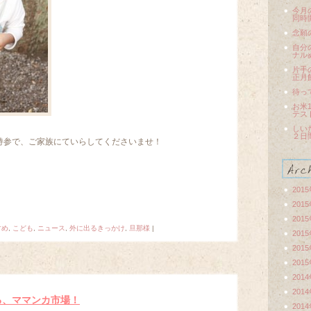
今月
同時
念願
自分
ナル
片手
正月
待っ
お米
テス
しい
２日
持参で、ご家族にていらしてくださいませ！
201
201
201
すめ
,
こども
,
ニュース
,
外に出るきっかけ
,
旦那様
|
201
201
201
201
201
る、ママンカ市場！
201