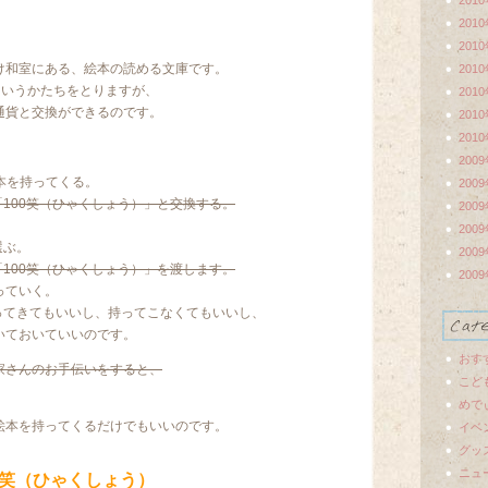
201
201
201
け和室にある、絵本の読める文庫です。
201
というかたちをとりますが、
201
通貨と交換ができるのです。
201
201
200
本を持ってくる。
200
100笑（ひゃくしょう）」と交換する。
200
200
選ぶ。
200
100笑（ひゃくしょう）」を渡します。
200
っていく。
ってきてもいいし、持ってこなくてもいいし、
いておいていいのです。
おす
家さんのお手伝いをすると、
こど
めで
絵本を持ってくるだけでもいいのです。
イベ
グッ
ニュ
0笑（ひゃくしょう）