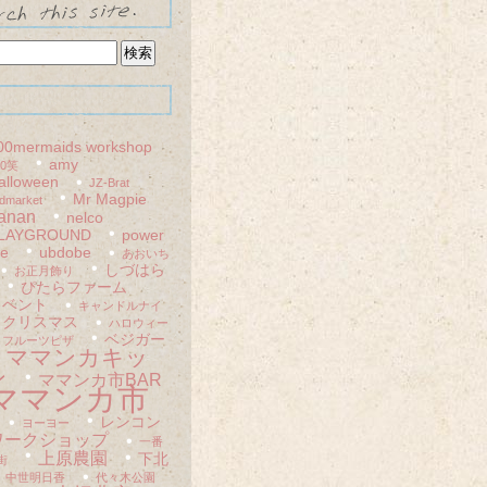
00mermaids workshop
amy
00笑
alloween
JZ-Brat
Mr Magpie
dmarket
anan
nelco
LAYGROUND
power
le
ubdobe
あおいち
しづはら
お正月飾り
ぴたらファーム
イベント
キャンドルナイ
クリスマス
ハロウィー
ベジガー
フルーツピザ
ママンカキッ
ン
ママンカ市BAR
ママンカ市
レンコン
ヨーヨー
ワークショップ
一番
上原農園
下北
街
中世明日香
代々木公園