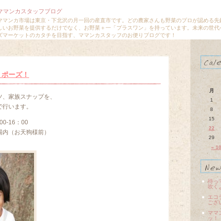
ママンカスタッフブログ
ママンカ市場は東京・下北沢の月一回の産直市です。どの農家さんも野菜のプロが認める先
しいお野菜を提供するだけでなく、お野菜＋一「プラスワン」を持っています。未来の世代
ズマーケットのカタチを目指す、ママンカスタッフのお便りブログです！
、ポーズ！
月
ツ、家族スナップを、
1
で行います。
8
15
0-16：00
22
場内（お天狗様前）
29
« 1
待っ
吹く
エコ
ござ
ママ
ッ！