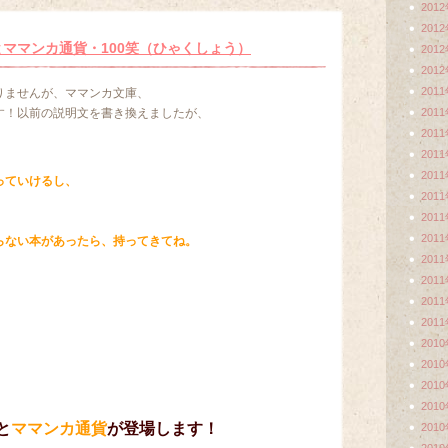
201
201
ママンカ通貨・100笑（ひゃくしょう）
201
201
201
りませんが、ママンカ文庫、
す！以前の説明文を書き換えましたが、
201
201
201
201
っていけるし、
201
、
201
。
201
らない本があったら、持ってきてね。
201
201
201
201
201
201
201
201
と
ママンカ通貨
が登場します！
201