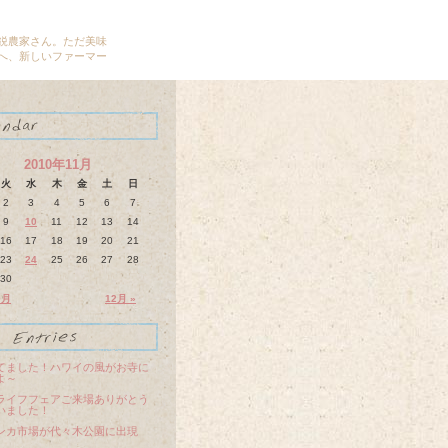
鋭農家さん。ただ美味
へ、新しいファーマー
2010年11月
火
水
木
金
土
日
2
3
4
5
6
7
9
10
11
12
13
14
16
17
18
19
20
21
23
24
25
26
27
28
30
0月
12月 »
てました！ハワイの風がお寺に
よ～
ライフフェアご来場ありがとう
いました！
ンカ市場が代々木公園に出現