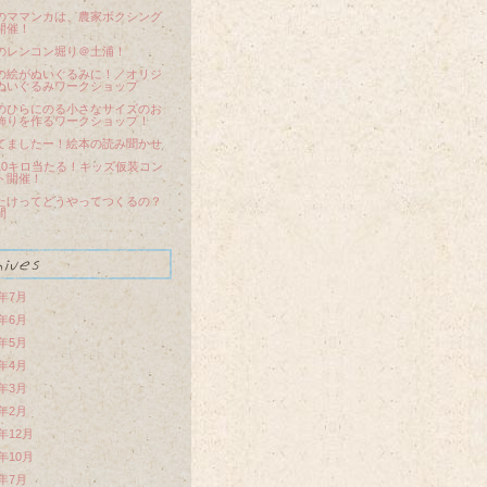
のママンカは、農家ボクシング
開催！
のレンコン堀り＠土浦！
の絵がぬいぐるみに！／オリジ
ぬいぐるみワークショップ
のひらにのる小さなサイズのお
飾りを作るワークショップ！
てましたー！絵本の読み聞かせ
10キロ当たる！キッズ仮装コン
ト開催！
たけってどうやってつくるの？
間
5年7月
5年6月
5年5月
5年4月
5年3月
5年2月
4年12月
4年10月
4年7月