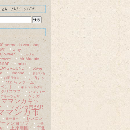
00mermaids workshop
amy
00笑
alloween
JZ-Brat
Mr Magpie
dmarket
anan
nelco
LAYGROUND
power
le
ubdobe
あおいち
しづはら
お正月飾り
ぴたらファーム
イベント
キャンドルナイ
クリスマス
ハロウィー
ベジガー
フルーツピザ
ママンカキッ
ン
ママンカ市BAR
ママンカ市
レンコン
ヨーヨー
ワークショップ
一番
上原農園
下北
街