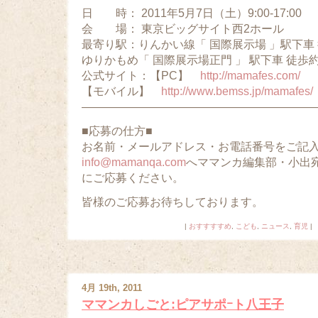
日 時： 2011年5月7日（土）9:00-17:00
会 場： 東京ビッグサイト西2ホール
最寄り駅：りんかい線「 国際展示場 」駅下車 
ゆりかもめ「 国際展示場正門 」 駅下車 徒歩
公式サイト：【PC】
http://mamafes.com/
【モバイル】
http://www.bemss.jp/mamafes/
—————————————————————
■応募の仕方■
お名前・メールアドレス・お電話番号をご記
info@mamanqa.com
へママンカ編集部・小出
にご応募ください。
皆様のご応募お待ちしております。
|
おすすすすめ
,
こども
,
ニュース
,
育児
|
4月 19th, 2011
ママンカしごと:ピアサポｰト八王子