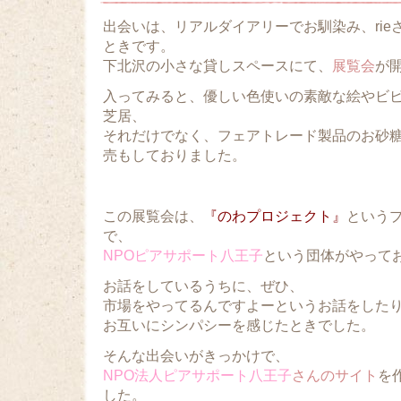
出会いは、リアルダイアリーでお馴染み、rie
ときです。
下北沢の小さな貸しスペースにて、
展覧会
が
入ってみると、優しい色使いの素敵な絵やビ
芝居、
それだけでなく、フェアトレード製品のお砂
売もしておりました。
この展覧会は、
『のわプロジェクト』
という
で、
NPOピアサポート八王子
という団体がやって
お話をしているうちに、ぜひ、
市場をやってるんですよーというお話をした
お互いにシンパシーを感じたときでした。
そんな出会いがきっかけで、
NPO法人ピアサポート八王子
さんのサイト
を
した。