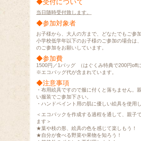
◆受付について
当日
随時受付致します。
◆参加対象者
お子様から、大人の方まで、どなたでもご参
小学校低学年以下のお子様のご参加の場合は
のご参加をお願いしています。
◆参加費
1500円／1バッグ （はぐくみ特典で200円of
※エコバッグ代が含まれています。
◆注意事項
・布用絵具ですので服に付くと落ちません。
い服装でご参加下さい。
・ハンドペイント用の肌に優しい絵具を使用
＜エコバックを作成する過程を通して、親子で
ます＞
★葉や枝の形、絵具の色を感じて楽しもう！
★自分が食べる野菜や果物を知ろう！