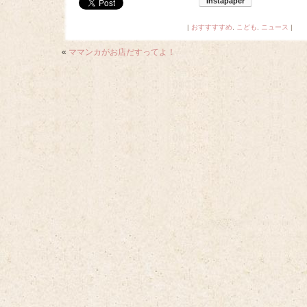
|
おすすすすめ
,
こども
,
ニュース
|
«
ママンカがお店だすってよ！