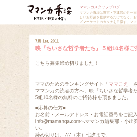
ママンカスタッフブログ
ママンカ市場は東京・下北沢の月一回
しいお野菜を提供するだけでなく、お
ズマーケットのカタチを目指す、ママ
7月 1st, 2011
映『ちいさな哲学者たち』５組10名様ご
こちら募集締め切りました！
———————–
ママのためのランキングサイト「
ママこえ
」
ママンカの読者の方へ、映『ちいさな哲学者
5組10名様の無料のご招待枠を頂きました。
■応募の仕方■
お名前・メールアドレス・お電話番号をご記
info@mamanqa.comへママンカ編集部・
い。
締め切りは、7/7（木）七夕まで。