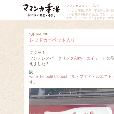
ママンカスタッフブログ
ママンカ市場は東京・下北沢の月一回
しいお野菜を提供するだけでなく、お
ズマーケットのカタチを目指す、ママ
5月 2nd, 2013
レッドカーペット入り
タダー！
ツンデレスパークリング
Amy（エイミー）
の
えました！
Le petit L’ouest（ル・プティ・ルエ
す。