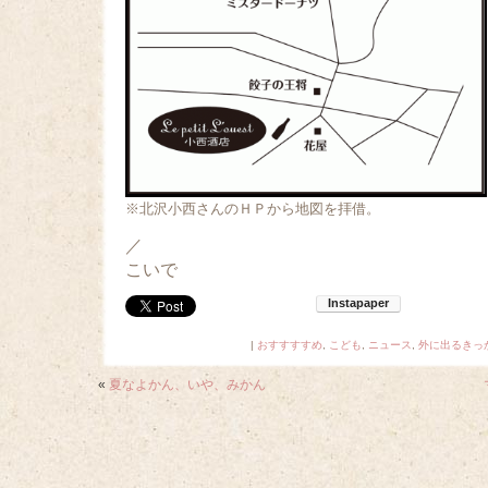
※北沢小西さんのＨＰから地図を拝借。
／
こいで
|
おすすすすめ
,
こども
,
ニュース
,
外に出るきっ
«
夏なよかん、いや、みかん