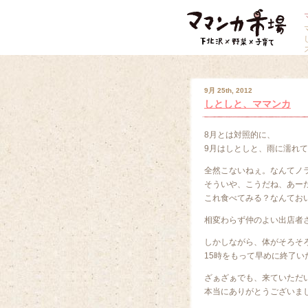
9月 25th, 2012
しとしと、ママンカ
8月とは対照的に、
9月はしとしと、雨に濡れ
全然こないねぇ。なんてノ
そういや、こうだね、あー
これ食べてみる？なんてお
相変わらず仲のよい出店者
しかしながら、体がそろそ
15時をもって早めに終了い
ざぁざぁでも、来ていただ
本当にありがとうございま