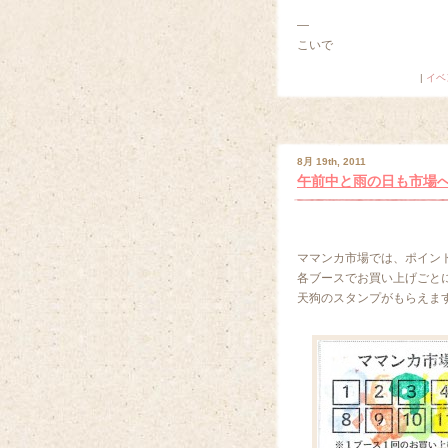
—
こいで
|
イベ
8月 19th, 2011
午前中と雨の日も市場
ママンカ市場では、ポイン
各ブースでお買い上げごと
天狗のスタンプがもらえま