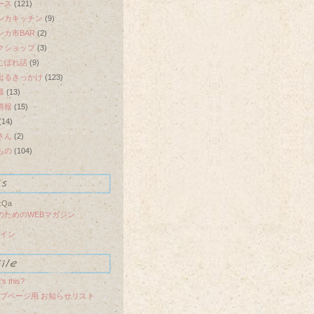
ース
(121)
ンカキッチン
(9)
ンカ市BAR
(2)
クショップ
(3)
こぼれ話
(9)
出るきっかけ
(123)
様
(13)
情報
(15)
(14)
さん
(2)
もの
(104)
:Qa
のためのWEBマガジン
イン
’s this?
プページ用 お知らせリスト