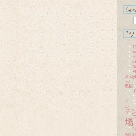
1
1
H
mi
n
P
of sty
ゃん
農園
ト
ン
ル
チ
場
街商店