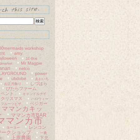
00mermaids workshop
amy
00笑
alloween
JZ-Brat
Mr Magpie
dmarket
anan
nelco
LAYGROUND
power
le
ubdobe
あおいち
しづはら
お正月飾り
ぴたらファーム
イベント
キャンドルナイ
クリスマス
ハロウィー
ベジガー
フルーツピザ
ママンカキッ
ン
ママンカ市BAR
ママンカ市
レンコン
ヨーヨー
ワークショップ
一番
上原農園
下北
街