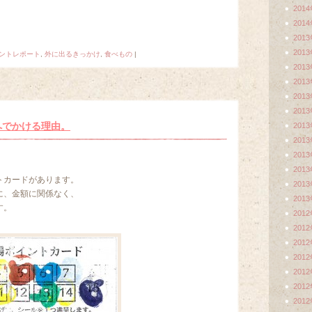
201
201
201
201
ントレポート
,
外に出るきっかけ
,
食べもの
|
201
201
201
201
へでかける理由。
201
201
201
201
トカードがあります。
201
に、金額に関係なく、
201
す。
201
201
201
201
201
201
201