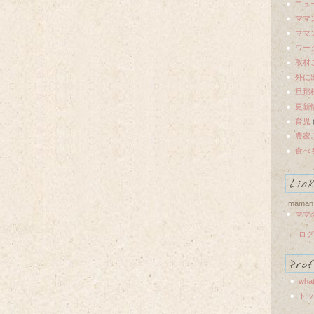
ニュ
ママ
ママ
ワー
取材
外に
旦那
更新
育児
農家
食べ
maman
ママ
ログ
what
トッ