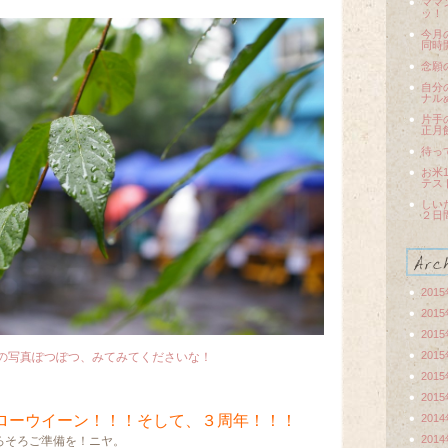
ママ
ッ！
今月
同時
念願
自分
ナル
片手
正月
待っ
お米
テス
しい
２日
201
201
201
201
で、雨の写真ぽつぽつ、みてみてくださいな！
201
201
ローウイーン！！！そして、３周年！！！
201
201
ろそろご準備を！ニヤ。