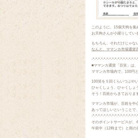
このように、15個天狗を集
お天狗さんが小躍りしてい
もちろん、それだけじゃな
なんと、ママンカ市場通貨
-*-*-*-*-*-*-*-*-*-*-*-*-*-*-*-*-
■ママンカ通貨「百笑」は、
ママンカ市場内で、100円
100笑を５回くらいつぶや
ひゃくしょう、ひゃくしょ
そう！百姓からきておりま
ママンカ市場が、百姓を中心
あってほしいということで
-*-*-*-*-*-*-*-*-*-*-*-*-*-*-*-*-
そのポイントサービスが、
午前中（12時まで）と雨