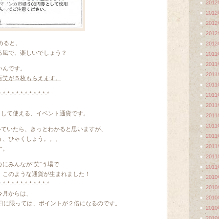
201
201
201
201
めると、
201
る風で、楽しいでしょう？
201
201
いんです。
201
百笑が５枚もらえます。
201
*-*-*-*-*-*-*-*-*-*-*-*
201
201
として使える、イベント通貨です。
201
201
いていたら、きっとわかると思いますが、
201
う、ひゃくしょう。。。
201
す。
201
にみんなが“笑”う場で
201
、このような通貨が生まれました！
201
*-*-*-*-*-*-*-*-*-*-*-*
201
今月からは、
201
の日に限っては、ポイントが２倍になるのです。
201
201