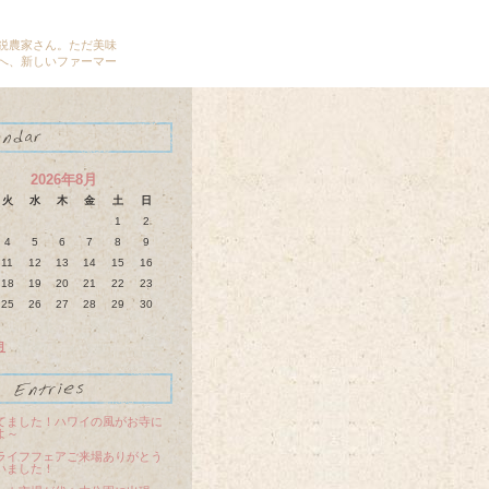
鋭農家さん。ただ美味
へ、新しいファーマー
2026年8月
火
水
木
金
土
日
1
2
4
5
6
7
8
9
11
12
13
14
15
16
18
19
20
21
22
23
25
26
27
28
29
30
月
てました！ハワイの風がお寺に
よ～
ライフフェアご来場ありがとう
いました！