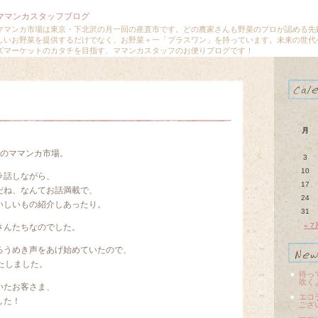
ママンカスタッフブログ
ママンカ市場は東京・下北沢の月一回の産直市です。どの農家さんも野菜のプロが認める先
しいお野菜を提供するだけでなく、お野菜＋一「プラスワン」を持っています。未来の世代
ズマーケットのカタチを目指す、ママンカスタッフのお便りブログです！
月
てのママンカ市場。
3
10
ラ話しながら、
17
だね、なんてお話満載で、
24
いしいもの紹介しあったり。
31
« 7
さんたちなのでした。
ろうめき声をあげ始めていたので、
たしました。
待っ
吹く
いたお客さま、
エコ
した！
ござ