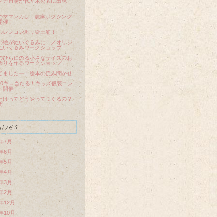
ンカ市場が代々木公園に出現
のママンカは、農家ボクシング
開催！
のレンコン堀り＠土浦！
の絵がぬいぐるみに！／オリジ
ぬいぐるみワークショップ
のひらにのる小さなサイズのお
飾りを作るワークショップ！
てましたー！絵本の読み聞かせ
10キロ当たる！キッズ仮装コン
ト開催！
たけってどうやってつくるの？
間
5年7月
5年6月
5年5月
5年4月
5年3月
5年2月
4年12月
4年10月