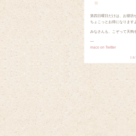
第四日曜日だけは、お寝坊
ちょこっとお得になります
みなさんも、こぞって天狗
—
maco on Twitter
|
お