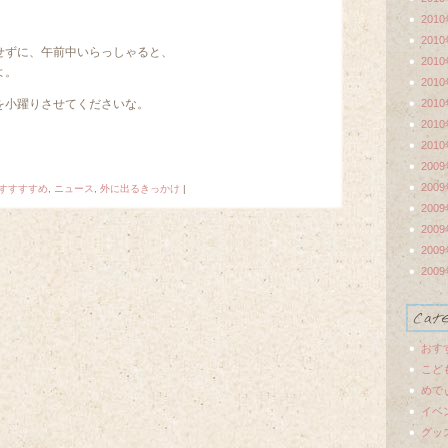
201
201
せずに、午前中いらっしゃると、
201
よ。
201
を小躍りさせてくださいな。
201
201
201
200
200
すすすすめ
,
ニュース
,
外に出るきっかけ
|
200
200
200
200
おす
こど
めで
イベ
グッ