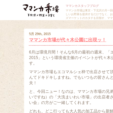
ママンカスタッフブログ
ママンカ市場は東京・下北沢の月一回
しいお野菜を提供するだけでなく、お
ズマーケットのカタチを目指す、ママ
5月 29th, 2015
ママンカ市場が代々木公園に出現ッ！
6月は環境月間！そんな6月の最初の週末、「
2015」という環境省主催のイベントが代々木
す。
ママンカ市場もエコマルシェ枠で出店させて
んてドキドキしますね。でもいつもの皆さん
夫！
と、今回ニュー！なのは、ママンカ市場の兄
いですね）の「大洗まいわい市場」の出店者
い会」の方がご一緒してくれます。
どれも、どこ行っても大人気の加工品から新