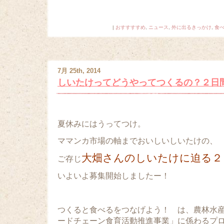
|
おすすすすめ
,
ニュース
,
外に出るきっかけ
,
食
7月 25th, 2014
しいたけってどうやってつくるの？２日
夏休みにはうってつけ。
ママンカ市場の軸までおいしいしいたけの、
大畑さんのしいたけに迫る２
ご存じ
いよいよ募集開始しましたー！
つくると食べるをつなげよう！ は、農林水産
ードチェーン食育活動推進事業」に係わるプ