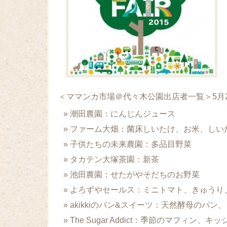
＜ママンカ市場＠代々木公園出店者一覧＞5月
潮田農園：にんじんジュース
ファーム大畑：菌床しいたけ、お米、しい
子供たちの未来農園：多品目野菜
タカテン大塚茶園：新茶
池田農園：せたがやそだちのお野菜
よろずやセールス：ミニトマト、きゅうり
akikkiのパン&スイーツ：天然酵母のパン
The Sugar Addict：季節のマフィン、