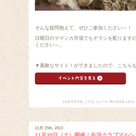
そんな疑問抱えて、ぜひご参加ください～！
日曜日のママンカ市場でもチラシを配ります
ください～。
▼素敵なサイト！ができましたので、こちらも
|
おすすすすめ
,
こども
,
ニュース
,
外に出るきっかけ
,
11月 15th, 2013
11月30日（土）開催！生活クラブマル