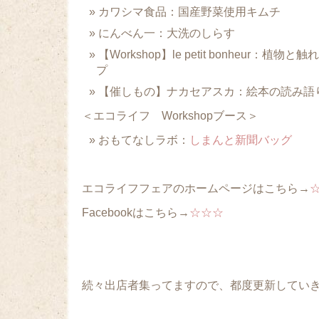
カワシマ食品：国産野菜使用キムチ
にんべん一：大洗のしらす
【Workshop】le petit bonheur：植
プ
【催しもの】ナカセアスカ：絵本の読み語
＜エコライフ Workshopブース＞
おもてなしラボ：
しまんと新聞バッグ
エコライフフェアのホームページはこちら→
Facebookはこちら→
☆☆☆
続々出店者集ってますので、都度更新してい