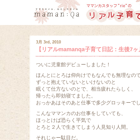
3月 3rd, 2010
【リアルmamanqa子育て日記：生後7ヶ
ついに児童館デビューしました！
ほんとにとろは仰向けでもなんでも無理なの
ずっと抱えていないといけないのと
眠くて仕方ないのとで、相当疲れたらしく、
帰ったら即効寝てました。
おっかあはそのあと仕事で多少グロッキーで
こんなママンカのお仕事をしていても、
ほっとけば恐らく平気で
とろと２人で生きてしまう人見知り人間。
それじゃー駄目だ。