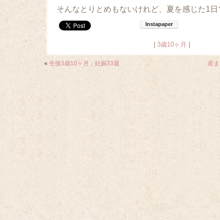
そんなとりとめもないけれど、夏を感じた1日
|
3歳10ヶ月
|
«
生後3歳10ヶ月；妊娠33週
産ま