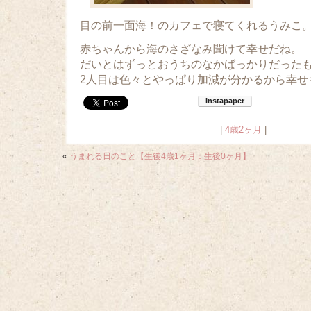
目の前一面海！のカフェで寝てくれるうみこ
赤ちゃんから海のさざなみ聞けて幸せだね。
だいとはずっとおうちのなかばっかりだった
2人目は色々とやっぱり加減が分かるから幸せ
|
4歳2ヶ月
|
«
うまれる日のこと【生後4歳1ヶ月：生後0ヶ月】