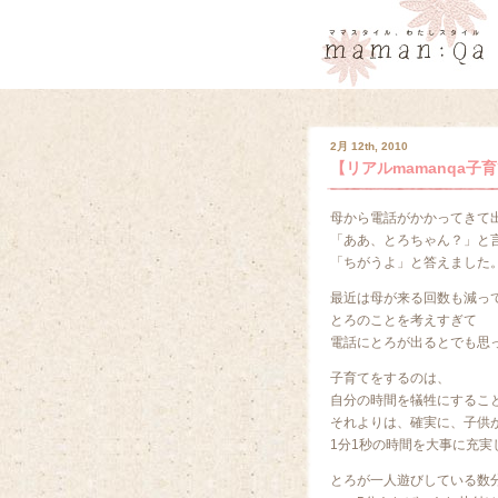
2月 12th, 2010
【リアルmamanqa子
母から電話がかかってきて
「ああ、とろちゃん？」と
「ちがうよ」と答えました
最近は母が来る回数も減っ
とろのことを考えすぎて
電話にとろが出るとでも思
子育てをするのは、
自分の時間を犠牲にするこ
それよりは、確実に、子供
1分1秒の時間を大事に充
とろが一人遊びしている数