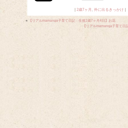
|
2歳7ヶ月
,
外に出るきっかけ
|
«
【リアルmamanqa子育て日記：生後2歳7ヶ月4日】お花
【リアルmamanqa子育て日