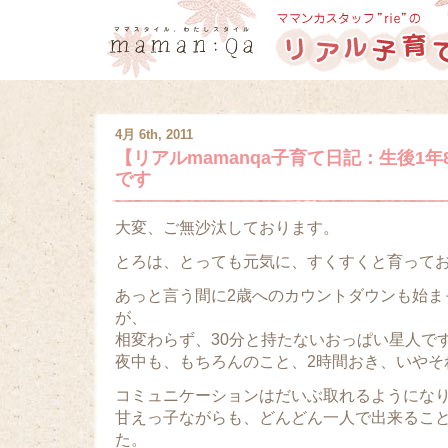
4月 6th, 2011
【リアルmamanqa子育て日記：生後1年
です
大変、ご無沙汰しております。
とろは、とっても元気に、すくすくと育って
あっと言う間に2歳へのカウントダウンも始ま
が、
相変わらず、30分と持たないおっぱい星人で
夜中も、もちろんのこと、2時間おき、いやそ
コミュニケーションはだいぶ取れるようにな
甘えっ子ながらも、どんどん一人で出来るこ
た。