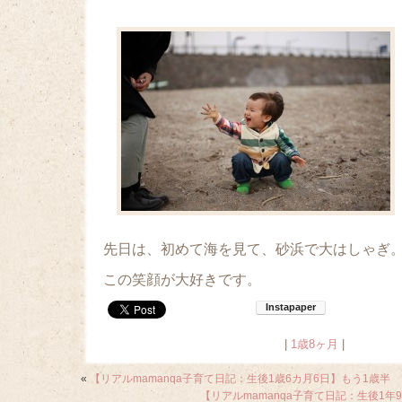
先日は、初めて海を見て、砂浜で大はしゃぎ
この笑顔が大好きです。
|
1歳8ヶ月
|
«
【リアルmamanqa子育て日記：生後1歳6カ月6日】もう1歳半
【リアルmamanqa子育て日記：生後1年9