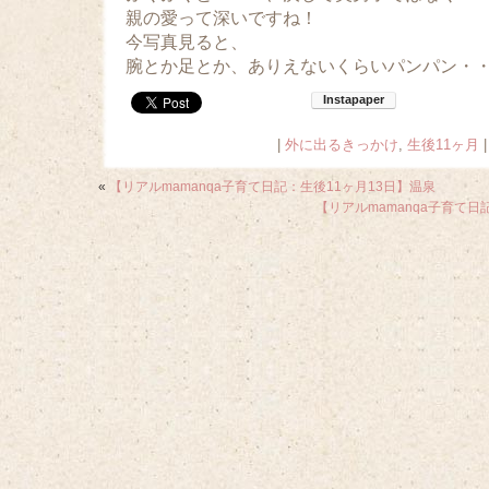
親の愛って深いですね！
今写真見ると、
腕とか足とか、ありえないくらいパンパン・
|
外に出るきっかけ
,
生後11ヶ月
|
«
【リアルmamanqa子育て日記：生後11ヶ月13日】温泉
【リアルmamanqa子育て日